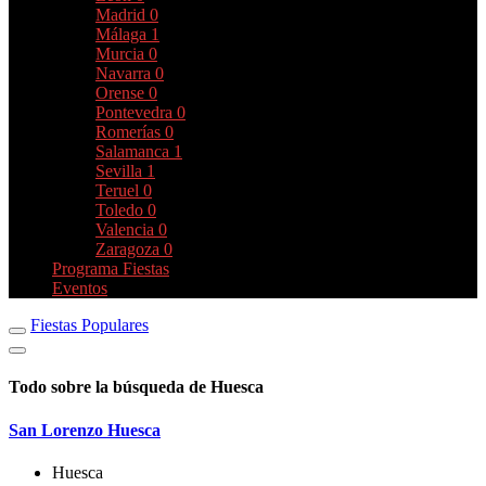
Madrid
0
Málaga
1
Murcia
0
Navarra
0
Orense
0
Pontevedra
0
Romerías
0
Salamanca
1
Sevilla
1
Teruel
0
Toledo
0
Valencia
0
Zaragoza
0
Programa Fiestas
Eventos
Fiestas Populares
Todo sobre la búsqueda de Huesca
San Lorenzo Huesca
Huesca