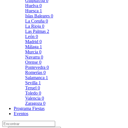
Guipúzcoa
0
Huelva
0
Huesca
1
Islas Baleares
0
La Coruña
0
La Rioja
0
Las Palmas
2
León
0
Madrid
0
Málaga
1
Murcia
0
Navarra
0
Orense
0
Pontevedra
0
Romerías
0
Salamanca
1
Sevilla
1
Teruel
0
Toledo
0
Valencia
0
Zaragoza
0
Programa Fiestas
Eventos