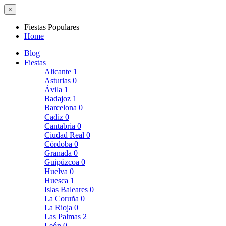
×
Fiestas Populares
Home
Blog
Fiestas
Alicante
1
Asturias
0
Ávila
1
Badajoz
1
Barcelona
0
Cadiz
0
Cantabria
0
Ciudad Real
0
Córdoba
0
Granada
0
Guipúzcoa
0
Huelva
0
Huesca
1
Islas Baleares
0
La Coruña
0
La Rioja
0
Las Palmas
2
León
0