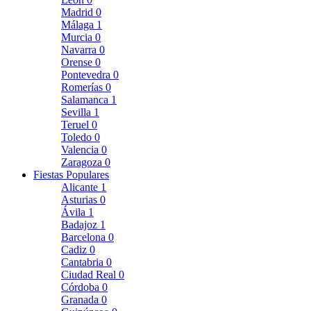
Madrid
0
Málaga
1
Murcia
0
Navarra
0
Orense
0
Pontevedra
0
Romerías
0
Salamanca
1
Sevilla
1
Teruel
0
Toledo
0
Valencia
0
Zaragoza
0
Fiestas Populares
Alicante
1
Asturias
0
Ávila
1
Badajoz
1
Barcelona
0
Cadiz
0
Cantabria
0
Ciudad Real
0
Córdoba
0
Granada
0