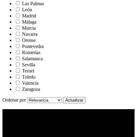
Las Palmas
León
Madrid
Málaga
Murcia
Navarra
Orense
Pontevedra
Romerías
Salamanca
Sevilla
Teruel
Toledo
Valencia
Zaragoza
Ordenar por
Fiestas Populares
Fiestas Populares | Fiestas Patronales | Fiestas Gastronómicas
Últimos Eventos