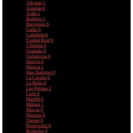
Alicante
1
Asturias
0
Ávila
1
Badajoz
1
Barcelona
0
Cadiz
0
Cantabria
0
Ciudad Real
0
Córdoba
0
Granada
0
Guipúzcoa
0
Huelva
0
Huesca
1
Islas Baleares
0
La Coruña
0
La Rioja
0
Las Palmas
2
León
0
Madrid
0
Málaga
1
Murcia
0
Navarra
0
Orense
0
Pontevedra
0
Romerías
0