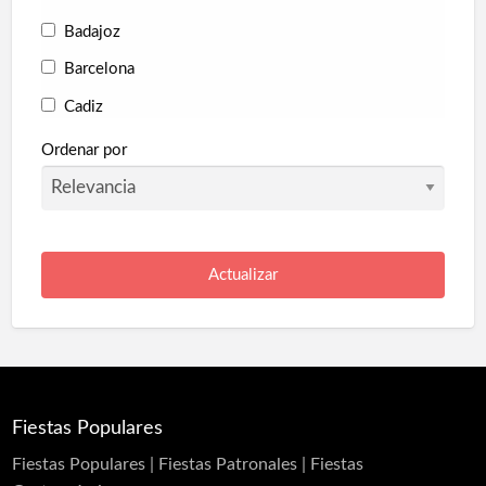
Badajoz
Barcelona
Cadiz
Cantabria
Ordenar por
Ciudad Real
Córdoba
Granada
Guipúzcoa
Huelva
Huesca
Islas Baleares
Fiestas Populares
La Coruña
Fiestas Populares | Fiestas Patronales | Fiestas
La Rioja